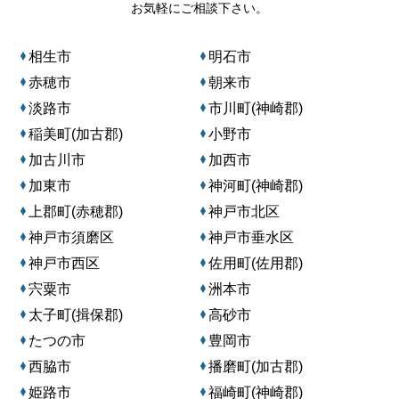
お気軽にご相談下さい。
相生市
明石市
赤穂市
朝来市
淡路市
市川町(神崎郡)
稲美町(加古郡)
小野市
加古川市
加西市
加東市
神河町(神崎郡)
上郡町(赤穂郡)
神戸市北区
神戸市須磨区
神戸市垂水区
神戸市西区
佐用町(佐用郡)
宍粟市
洲本市
太子町(揖保郡)
高砂市
たつの市
豊岡市
西脇市
播磨町(加古郡)
姫路市
福崎町(神崎郡)