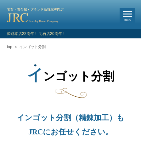
選
べる買取・査定方法
MENU
姫路本店22周年！ 明石店20周年！
top
インゴット分割
HOME
新着情報
イ
ンゴット分割
よくあるご質問
お客様の声
買取対象品目
インゴット分割（精錬加工）も
店舗情報・アクセス
JRCにお任せください。