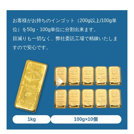
会社概要
メールでお問い合わせ
お客様がお持ちのインゴット（200g以上/100g単
位）を
50g・100g単位に分割出来ます。
姫路本店へ電話で問い合わせる
目減りも一切なく、弊社委託工場で精錬いたしま
すので安心です。
明石店へ電話で問い合わせる
1kg
100g×10個