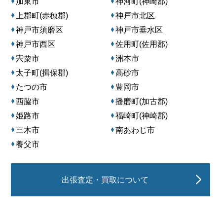
加東市
神河町(神崎郡)
上郡町(赤穂郡)
神戸市北区
神戸市須磨区
神戸市垂水区
神戸市西区
佐用町(佐用郡)
宍粟市
洲本市
太子町(揖保郡)
高砂市
たつの市
豊岡市
西脇市
播磨町(加古郡)
姫路市
福崎町(神崎郡)
三木市
南あわじ市
養父市
出張査定・買取について