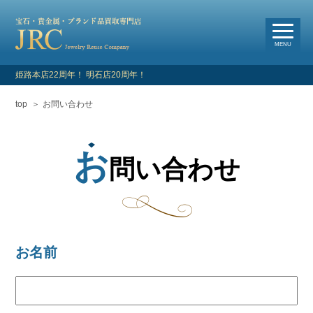
選
べる買取・査定方法
MENU
姫路本店22周年！ 明石店20周年！
top
お問い合わせ
HOME
新着情報
お
問い合わせ
よくあるご質問
お客様の声
お名前
買取対象品目
店舗情報・アクセス