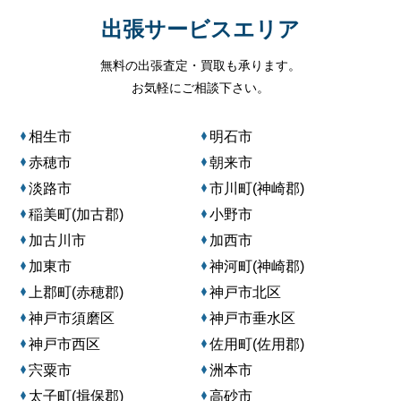
出張サービスエリア
無料の出張査定・買取も承ります。
お気軽にご相談下さい。
相生市
明石市
赤穂市
朝来市
淡路市
市川町(神崎郡)
稲美町(加古郡)
小野市
加古川市
加西市
加東市
神河町(神崎郡)
上郡町(赤穂郡)
神戸市北区
神戸市須磨区
神戸市垂水区
神戸市西区
佐用町(佐用郡)
宍粟市
洲本市
太子町(揖保郡)
高砂市