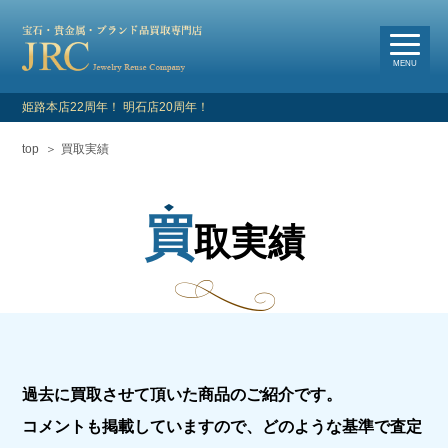
選
べる買取・査定方法
MENU
姫路本店22周年！ 明石店20周年！
top
買取実績
HOME
新着情報
買
取実績
よくあるご質問
お客様の声
買取対象品目
過去に買取させて頂いた商品のご紹介です。
店舗情報・アクセス
コメントも掲載していますので、どのような基準で査定