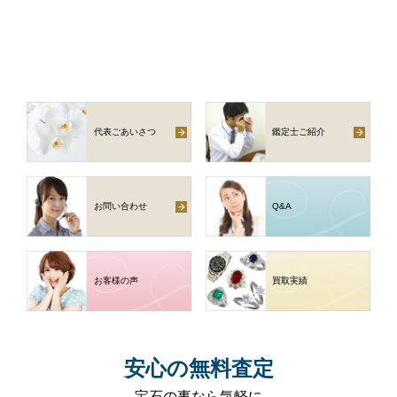
代表ごあいさつ
鑑定士ご紹介
お問い合わせ
Q
&
A
お客様の声
買取実績
安心
の
無料査定
宝石の事なら気軽に