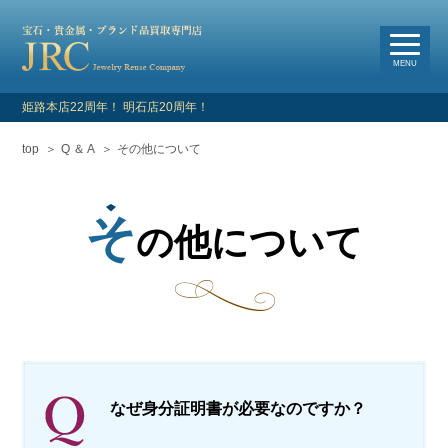
選
べる買取・査定方法
MENU
姫路本店22周年！ 明石店20周年！
top
Q ＆ A
その他について
HOME
新着情報
そ
の他について
よくあるご質問
お客様の声
買取対象品目
なぜ身分証明書が必要なのですか？
店舗情報・アクセス