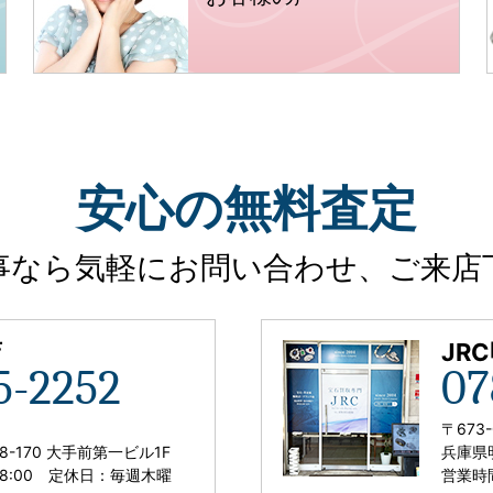
安心
の
無料査定
事なら気軽に
お問い合わせ、ご来店
店
JR
5-2252
07
〒673-
8-170 大手前第一ビル1F
兵庫県明
18:00
定休日：毎週木曜
営業時