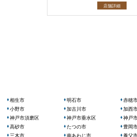
店舗詳細
相生市
明石市
赤穂
小野市
加古川市
加西
神戸市須磨区
神戸市垂水区
神戸
高砂市
たつの市
豊岡
三木市
南あわじ市
養父