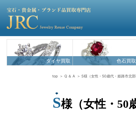
ダイヤ買取
色石買取
top
Q ＆ A
S様（女性・50歳代・姫路市北
S
様（女性・5