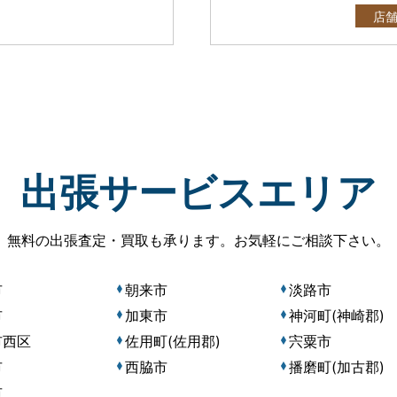
店
出張サービスエリア
無料の出張査定・買取も承ります。
お気軽にご相談下さい。
市
朝来市
淡路市
市
加東市
神河町(神崎郡)
市西区
佐用町(佐用郡)
宍粟市
市
西脇市
播磨町(加古郡)
市