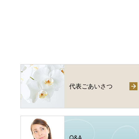
代表ごあいさつ
Q
&
A