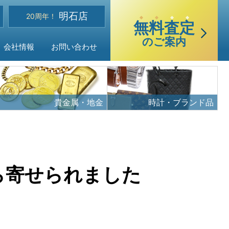
選
明石店
べる買取・査定方法
20周年！
無
料
査
定
のご案内
会社情報
お問い合わせ
貴金属・地金
時計・ブランド品
ご質問
ら寄せられました
声
品目
・アクセス