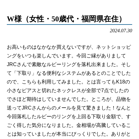
会社概要
W様（女性・50歳代・福岡県在住）
メールでお問い合わせ
2024.07.30
姫路本店へ電話で問い合わせる
お高いものはなかなか買えないですが、ネットショッピ
明石店へ電話で問い合わせる
ングをいつも楽しんでいます。今回ご縁がありまして
JRCさんで素敵なルビーリングを落札出来ました。そし
て「下取り」なる便利なシステムがあるとのことでした
ので、こちらも利用してみました。とは言ってもK18の
小さなピアスと切れたネックレスが全部で7点でしたの
でさほど期待はしていませんでした。ところが、品物を
送ってJRCさんからのメールを見て驚きました！なんと
今回落札したルビーのリングを上回る下取り金額で、す
ごく得した気分になりました。金相場が高騰しているこ
とは知っていましたが本当にびっくりでした。ありがと