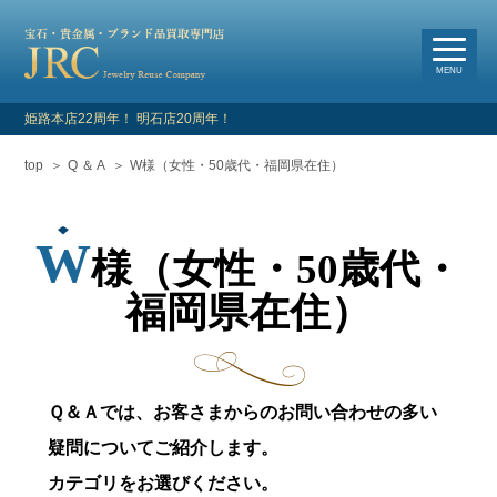
選
べる買取・査定方法
MENU
姫路本店22周年！ 明石店20周年！
top
Q ＆ A
W様（女性・50歳代・福岡県在住）
HOME
新着情報
W
様（女性・50歳代・
よくあるご質問
福岡県在住）
お客様の声
買取対象品目
Ｑ＆Ａでは、お客さまからのお問い合わせの多い
疑問についてご紹介します。
店舗情報・アクセス
カテゴリをお選びください。