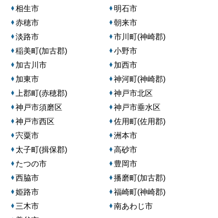
相生市
明石市
赤穂市
朝来市
淡路市
市川町(神崎郡)
稲美町(加古郡)
小野市
加古川市
加西市
加東市
神河町(神崎郡)
上郡町(赤穂郡)
神戸市北区
神戸市須磨区
神戸市垂水区
神戸市西区
佐用町(佐用郡)
宍粟市
洲本市
太子町(揖保郡)
高砂市
たつの市
豊岡市
西脇市
播磨町(加古郡)
姫路市
福崎町(神崎郡)
三木市
南あわじ市