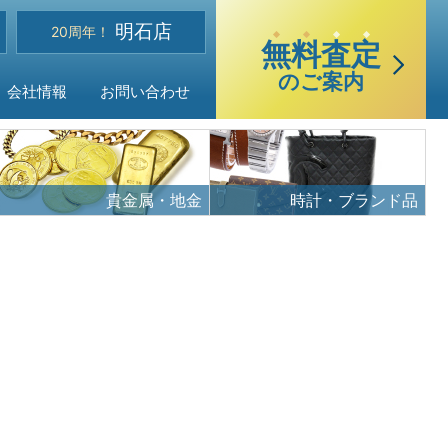
選
明石店
べる買取・査定方法
20周年！
無
料
査
定
のご案内
会社情報
お問い合わせ
貴金属・地金
時計・ブランド品
ご質問
声
品目
・アクセス