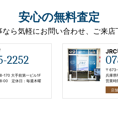
安心
の
無料査定
事なら気軽に
お問い合わせ、ご来店
店
JR
5-2252
07
〒673-
8-170 大手前第一ビル1F
兵庫県明
18:00
定休日：毎週木曜
営業時
店