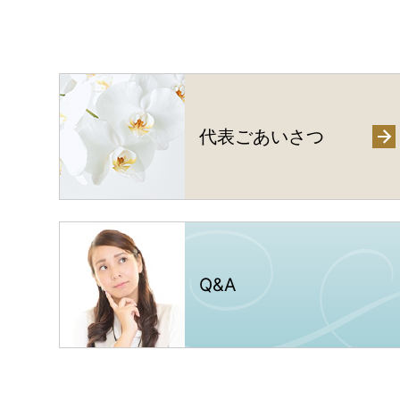
代表ごあいさつ
Q
&
A