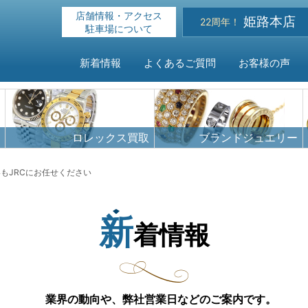
店舗情報・アクセス
姫路本店
22周年！
駐車場について
新着情報
よくあるご質問
お客様の声
HOME
ロレックス買取
ブランドジュエリー
新着情報
もJRCにお任せください
よくある
新
着情報
お客様の
買取対象
業界の動向や、弊社営業日などのご案内です。
店舗情報