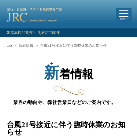
選
べる買取・査定方法
MENU
姫路本店22周年！ 明石店20周年！
top
新着情報
台風21号接近に伴う臨時休業のお知らせ
HOME
新着情報
新
着情報
よくあるご質問
お客様の声
業界の動向や、弊社営業日などのご案内です。
買取対象品目
台風21号接近に伴う臨時休業のお知
店舗情報・アクセス
らせ