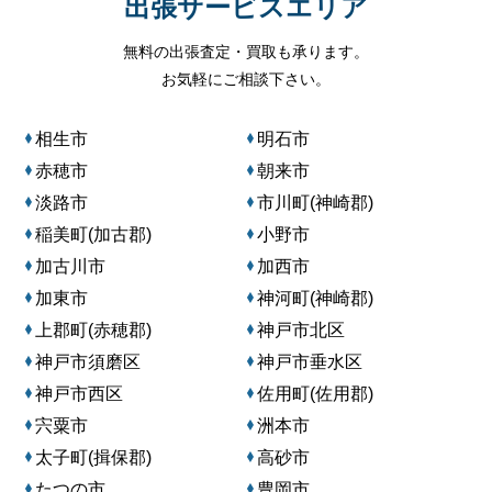
出張サービスエリア
無料の出張査定・買取も承ります。
お気軽にご相談下さい。
相生市
明石市
赤穂市
朝来市
淡路市
市川町(神崎郡)
稲美町(加古郡)
小野市
加古川市
加西市
加東市
神河町(神崎郡)
上郡町(赤穂郡)
神戸市北区
神戸市須磨区
神戸市垂水区
神戸市西区
佐用町(佐用郡)
宍粟市
洲本市
太子町(揖保郡)
高砂市
たつの市
豊岡市