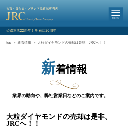
選
べる買取・査定方法
MENU
姫路本店22周年！ 明石店20周年！
top
新着情報
大粒ダイヤモンドの売却は是非、JRCへ！！
HOME
新着情報
新
着情報
よくあるご質問
お客様の声
業界の動向や、弊社営業日などのご案内です。
買取対象品目
大粒ダイヤモンドの売却は是非、
店舗情報・アクセス
JRCへ！！