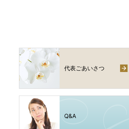
代表ごあいさつ
Q
&
A