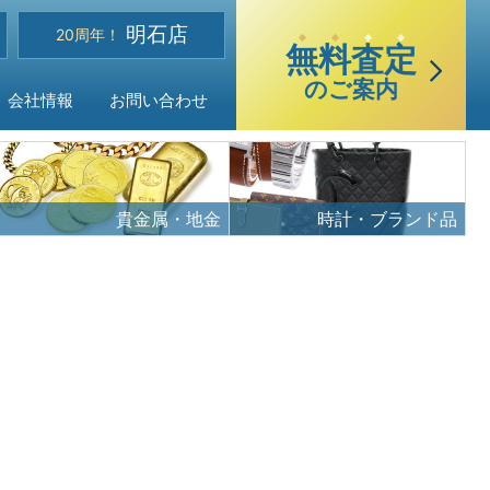
選
明石店
べる買取・査定方法
20周年！
無
料
査
定
のご案内
会社情報
お問い合わせ
貴金属・地金
時計・ブランド品
ご質問
声
品目
・アクセス