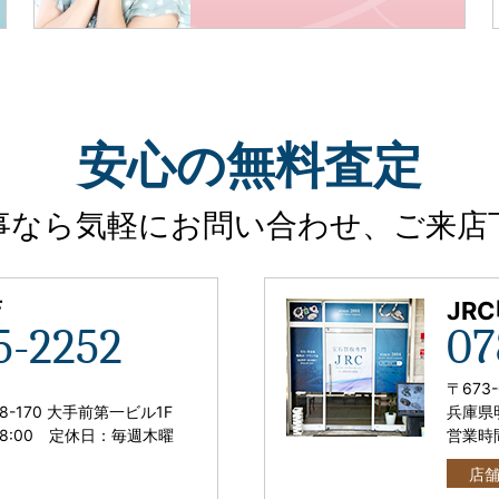
安心
の
無料査定
事なら気軽に
お問い合わせ、ご来店
店
JR
5-2252
07
〒673-
8-170 大手前第一ビル1F
兵庫県明
18:00
定休日：毎週木曜
営業時
店