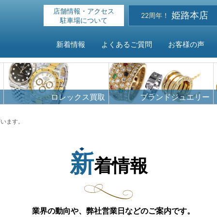
店舗情報・アクセス
姫路本店
22周年！
駐車場について
新着情報
よくあるご質問
お客様の声
HOME
ロレックス買取
ブランドジュエリー
新着情報
ざいます。
よくある
新
着情報
お客様の
買取対象
業界の動向や、弊社営業日などのご案内です。
店舗情報