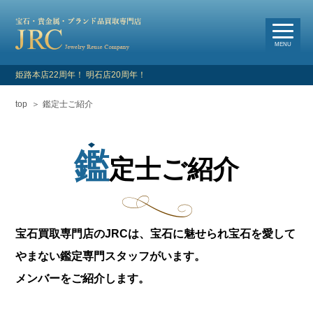
選
べる買取・査定方法
MENU
姫路本店22周年！ 明石店20周年！
top
鑑定士ご紹介
HOME
新着情報
鑑
定士ご紹介
よくあるご質問
お客様の声
宝石買取専門店のJRCは、宝石に魅せられ宝石を愛して
買取対象品目
やまない鑑定専門スタッフがいます。
メンバーをご紹介します。
店舗情報・アクセス