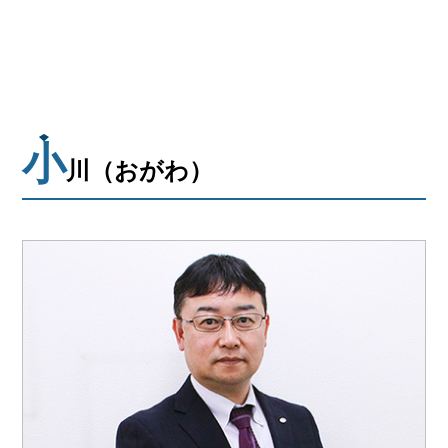
小
川（おがわ）