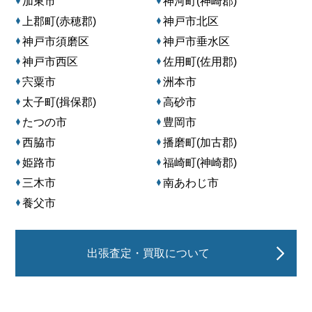
加東市
神河町(神崎郡)
上郡町(赤穂郡)
神戸市北区
神戸市須磨区
神戸市垂水区
神戸市西区
佐用町(佐用郡)
宍粟市
洲本市
太子町(揖保郡)
高砂市
たつの市
豊岡市
西脇市
播磨町(加古郡)
姫路市
福崎町(神崎郡)
三木市
南あわじ市
養父市
出張査定・買取について