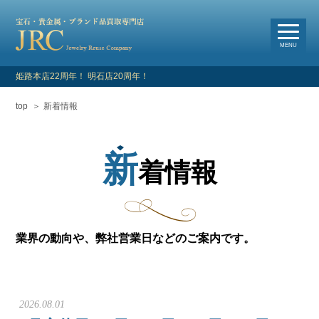
選
べる買取・査定方法
MENU
姫路本店22周年！ 明石店20周年！
top
新着情報
HOME
新着情報
新
着情報
よくあるご質問
お客様の声
業界の動向や、弊社営業日などのご案内です。
買取対象品目
店舗情報・アクセス
2026.08.01