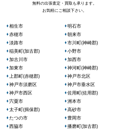
無料の出張査定・買取も承ります。
お気軽にご相談下さい。
相生市
明石市
赤穂市
朝来市
淡路市
市川町(神崎郡)
稲美町(加古郡)
小野市
加古川市
加西市
加東市
神河町(神崎郡)
上郡町(赤穂郡)
神戸市北区
神戸市須磨区
神戸市垂水区
神戸市西区
佐用町(佐用郡)
宍粟市
洲本市
太子町(揖保郡)
高砂市
たつの市
豊岡市
西脇市
播磨町(加古郡)