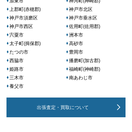
加東市
神河町(神崎郡)
上郡町(赤穂郡)
神戸市北区
神戸市須磨区
神戸市垂水区
神戸市西区
佐用町(佐用郡)
宍粟市
洲本市
太子町(揖保郡)
高砂市
たつの市
豊岡市
西脇市
播磨町(加古郡)
姫路市
福崎町(神崎郡)
三木市
南あわじ市
養父市
出張査定・買取について