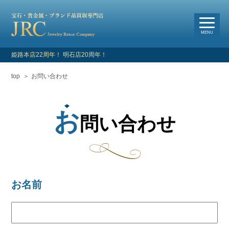
選
べる買取・査定方法
MENU
姫路本店22周年！ 明石店20周年！
top
お問い合わせ
HOME
新着情報
お
問い合わせ
よくあるご質問
お客様の声
お名前
買取対象品目
店舗情報・アクセス