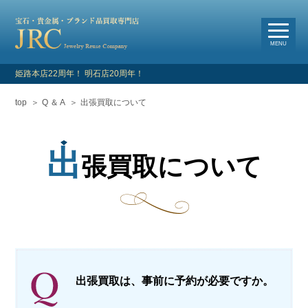
選
べる買取・査定方法
MENU
姫路本店22周年！ 明石店20周年！
top
Q ＆ A
出張買取について
HOME
新着情報
出
張買取について
よくあるご質問
お客様の声
買取対象品目
出張買取は、事前に予約が必要ですか。
店舗情報・アクセス