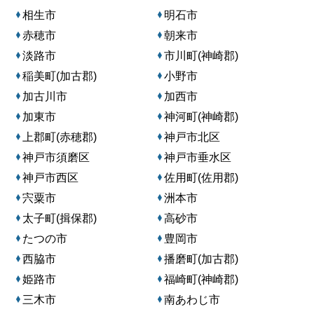
相生市
明石市
赤穂市
朝来市
淡路市
市川町(神崎郡)
稲美町(加古郡)
小野市
加古川市
加西市
加東市
神河町(神崎郡)
上郡町(赤穂郡)
神戸市北区
神戸市須磨区
神戸市垂水区
神戸市西区
佐用町(佐用郡)
宍粟市
洲本市
太子町(揖保郡)
高砂市
たつの市
豊岡市
西脇市
播磨町(加古郡)
姫路市
福崎町(神崎郡)
三木市
南あわじ市