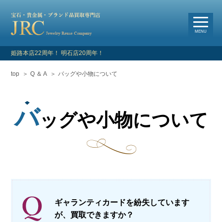
選
べる買取・査定方法
MENU
姫路本店22周年！ 明石店20周年！
top
Q ＆ A
バッグや小物について
HOME
新着情報
バ
ッグや小物について
よくあるご質問
お客様の声
買取対象品目
ギャランティカードを紛失しています
店舗情報・アクセス
が、買取できますか？