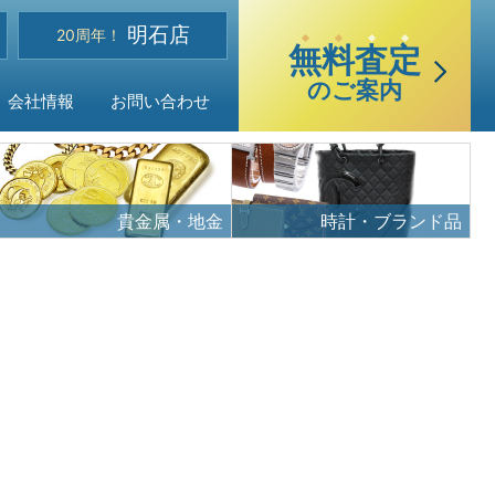
選
明石店
べる買取・査定方法
20周年！
無
料
査
定
のご案内
会社情報
お問い合わせ
貴金属・地金
時計・ブランド品
ご質問
声
品目
・アクセス