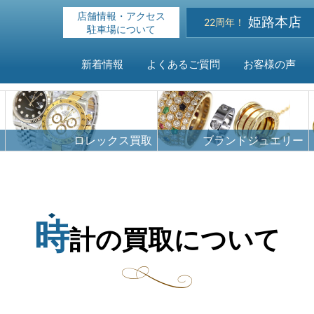
店舗情報・アクセス
姫路本店
22周年！
駐車場について
新着情報
よくあるご質問
お客様の声
HOME
ロレックス買取
ブランドジュエリー
新着情報
よくある
時
計の買取について
お客様の
買取対象
店舗情報