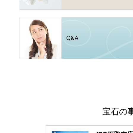
Q
&
A
宝石の