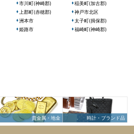
市川町(神崎郡)
稲美町(加古郡)
上郡町(赤穂郡)
神戸市北区
洲本市
太子町(揖保郡)
姫路市
福崎町(神崎郡)
貴金属・地金
時計・ブランド品