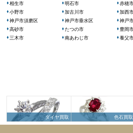
相生市
明石市
赤穂
小野市
加古川市
加西
神戸市須磨区
神戸市垂水区
神戸
高砂市
たつの市
豊岡
三木市
南あわじ市
養父
ダイヤ買取
色石買取