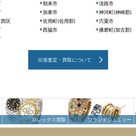
市
朝来市
淡路市
市
加東市
神河町(神崎郡)
市西区
佐用町(佐用郡)
宍粟市
市
西脇市
播磨町(加古郡)
市
出張査定・買取について
ロレックス買取
ブランドジュエリー