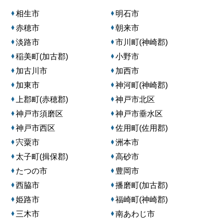
相生市
明石市
赤穂市
朝来市
淡路市
市川町(神崎郡)
稲美町(加古郡)
小野市
加古川市
加西市
加東市
神河町(神崎郡)
上郡町(赤穂郡)
神戸市北区
神戸市須磨区
神戸市垂水区
神戸市西区
佐用町(佐用郡)
宍粟市
洲本市
太子町(揖保郡)
高砂市
たつの市
豊岡市
西脇市
播磨町(加古郡)
姫路市
福崎町(神崎郡)
三木市
南あわじ市