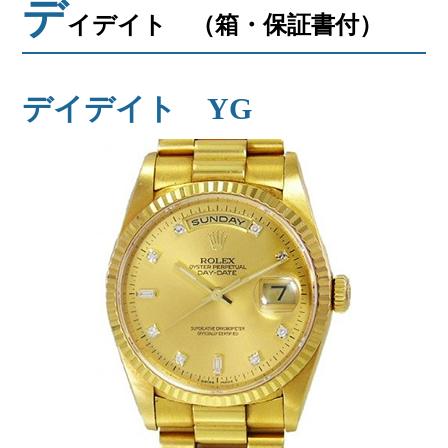
デ
会社概要
イデイト （箱・保証書付）
メールでお問い合わせ
デイデイト YG
姫路本店へ電話で問い合わせる
明石店へ電話で問い合わせる