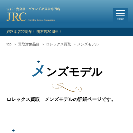
選
べる買取・査定方法
MENU
姫路本店22周年！ 明石店20周年！
top
買取対象品目
ロレックス買取
メンズモデル
HOME
新着情報
メ
ンズモデル
よくあるご質問
お客様の声
ロレックス買取 メンズモデルの詳細ページです。
買取対象品目
店舗情報・アクセス