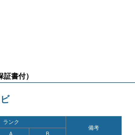
保証書付）
ンビ
ランク
備考
A
B