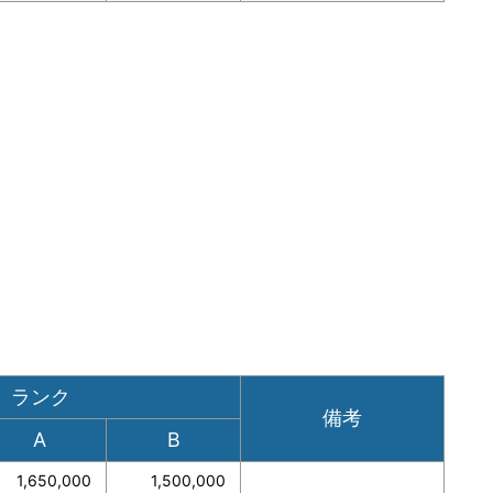
ランク
備考
A
B
1,650,000
1,500,000