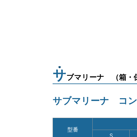
サ
ブマリーナ （箱・
サブマリーナ コ
型番
S