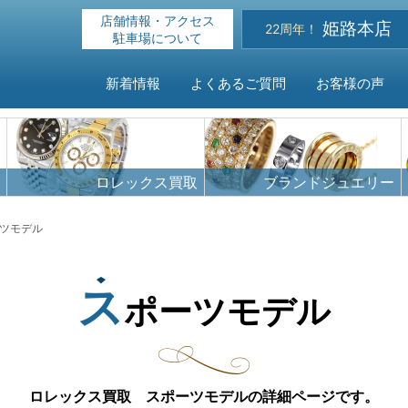
店舗情報・アクセス
姫路本店
22周年！
駐車場について
新着情報
よくあるご質問
お客様の声
HOME
ロレックス買取
ブランドジュエリー
新着情報
ツモデル
よくある
ス
ポーツモデル
お客様の
買取対象
ロレックス買取 スポーツモデルの詳細ページです。
店舗情報