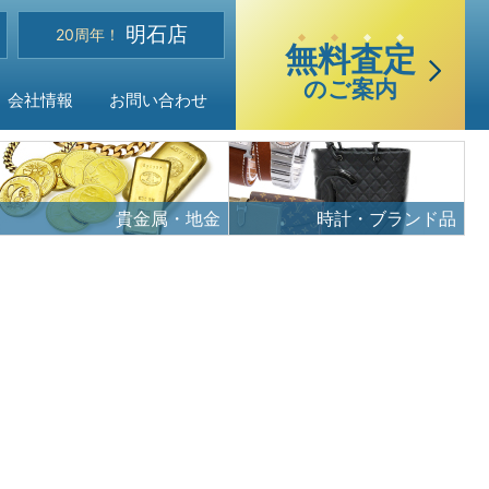
選
明石店
べる買取・査定方法
20周年！
無
料
査
定
のご案内
会社情報
お問い合わせ
貴金属・地金
時計・ブランド品
ご質問
声
品目
・アクセス