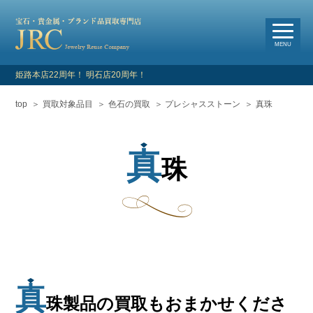
選
べる買取・査定方法
MENU
姫路本店22周年！ 明石店20周年！
top
買取対象品目
色石の買取
プレシャスストーン
真珠
HOME
新着情報
真
珠
よくあるご質問
お客様の声
買取対象品目
真
店舗情報・アクセス
珠製品の買取もおまかせくださ