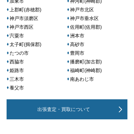
加東市
神河町(神崎郡)
上郡町(赤穂郡)
神戸市北区
神戸市須磨区
神戸市垂水区
神戸市西区
佐用町(佐用郡)
宍粟市
洲本市
太子町(揖保郡)
高砂市
たつの市
豊岡市
西脇市
播磨町(加古郡)
姫路市
福崎町(神崎郡)
三木市
南あわじ市
養父市
出張査定・買取について