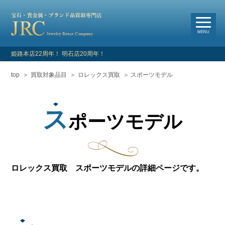
選
べる買取・査定方法
MENU
姫路本店22周年！ 明石店20周年！
top
買取対象品目
ロレックス買取
スポーツモデル
HOME
新着情報
ス
ポーツモデル
よくあるご質問
お客様の声
ロレックス買取 スポーツモデルの詳細ページです。
買取対象品目
店舗情報・アクセス