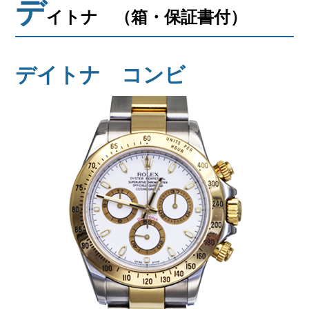
デ
会社概要
イトナ （箱・保証書付）
メールでお問い合わせ
デイトナ コンビ
姫路本店へ電話で問い合わせる
明石店へ電話で問い合わせる