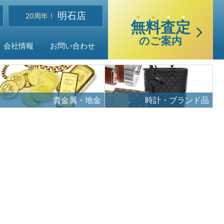
選
明石店
べる買取・査定方法
20周年！
無
料
査
定
のご案内
会社情報
お問い合わせ
貴金属・地金
時計・ブランド品
ご質問
声
品目
・アクセス