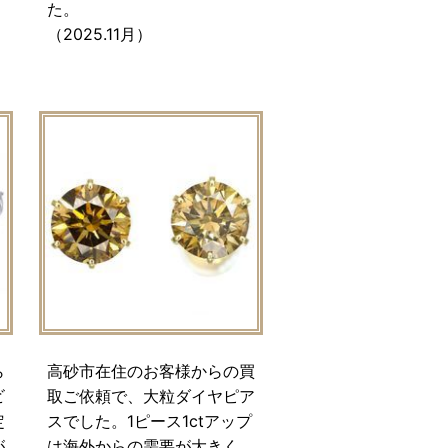
た。
（2025.11月）
ら
高砂市在住のお客様からの買
ビ
取ご依頼で、大粒ダイヤピア
定
スでした。1ピース1ctアップ
が
は海外からの需要が大きく、