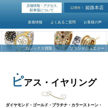
店舗情報・アクセス
姫路本店
22周年！
駐車場について
新着情報
よくあるご質問
お客様の声
HOME
ロレックス買取
ブランドジュエリー
新着情報
よくある
ピ
アス・イヤリング
お客様の
買取対象
ダイヤモンド・ゴールド・プラチナ・カラーストーン・
店舗情報