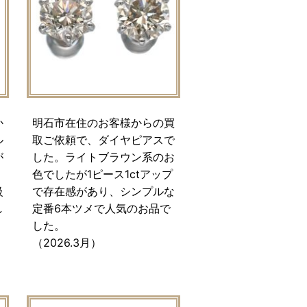
か
明石市在住のお客様からの買
ル
取ご依頼で、ダイヤピアスで
が
した。ライトブラウン系のお
色でしたが1ピース1ctアップ
級
で存在感があり、シンプルな
し
定番6本ツメで人気のお品で
した。
（2026.3月）