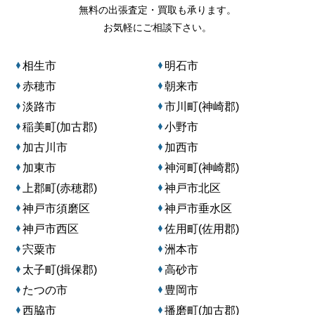
無料の出張査定・買取も承ります。
お気軽にご相談下さい。
相生市
明石市
赤穂市
朝来市
淡路市
市川町(神崎郡)
稲美町(加古郡)
小野市
加古川市
加西市
加東市
神河町(神崎郡)
上郡町(赤穂郡)
神戸市北区
神戸市須磨区
神戸市垂水区
神戸市西区
佐用町(佐用郡)
宍粟市
洲本市
太子町(揖保郡)
高砂市
たつの市
豊岡市
西脇市
播磨町(加古郡)