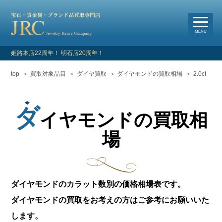
選
べる買取・査定方法
MENU
姫路本店22周年！ 明石店20周年！
top
買取対象品目
ダイヤ買取
ダイヤモンドの買取相場
2.0ct
HOME
新着情報
ダ
イヤモンドの買取相
よくあるご質問
場
お客様の声
買取対象品目
ダイヤモンドのカラット数別の価格相場表です。
ダイヤモンドの買取をお考えの方はご参考にお願いいた
店舗情報・アクセス
します。