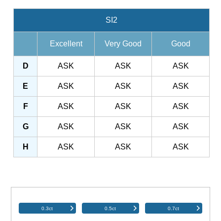
SI2
Excellent
Very Good
Good
D
ASK
ASK
ASK
E
ASK
ASK
ASK
F
ASK
ASK
ASK
G
ASK
ASK
ASK
H
ASK
ASK
ASK
0.3ct
0.5ct
0.7ct