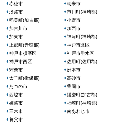
赤穂市
朝来市
淡路市
市川町(神崎郡)
稲美町(加古郡)
小野市
加古川市
加西市
加東市
神河町(神崎郡)
上郡町(赤穂郡)
神戸市北区
神戸市須磨区
神戸市垂水区
神戸市西区
佐用町(佐用郡)
宍粟市
洲本市
太子町(揖保郡)
高砂市
たつの市
豊岡市
西脇市
播磨町(加古郡)
姫路市
福崎町(神崎郡)
三木市
南あわじ市
養父市