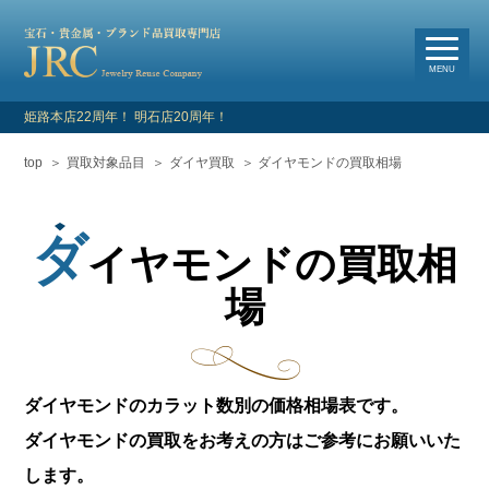
選
べる買取・査定方法
MENU
姫路本店22周年！ 明石店20周年！
top
買取対象品目
ダイヤ買取
ダイヤモンドの買取相場
HOME
新着情報
ダ
イヤモンドの買取相
よくあるご質問
場
お客様の声
買取対象品目
ダイヤモンドのカラット数別の価格相場表です。
ダイヤモンドの買取をお考えの方はご参考にお願いいた
店舗情報・アクセス
します。